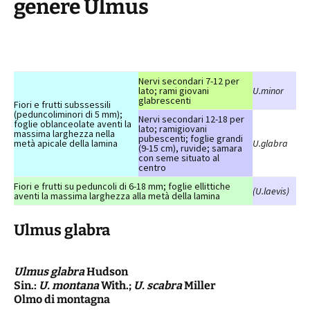
genere Ulmus
Nervi secondari 7-12 per
lato; rami giovani
U.minor
glabrescenti
Fiori e frutti subssessili
(peduncoliminori di 5 mm);
Nervi secondari 12-18 per
foglie oblanceolate aventi la
lato; ramigiovani
massima larghezza nella
pubescenti; foglie grandi
metà apicale della lamina
U.glabra
(9-15 cm), ruvide; samara
con seme situato al
centro
Fiori e frutti su peduncoli di 6-18 mm; foglie ellittiche
(U.laevis)
aventi la massima larghezza alla metà della lamina
Ulmus glabra
Ulmus glabra
Hudson
Sin.:
U. montana
With.;
U. scabra
Miller
Olmo di montagna