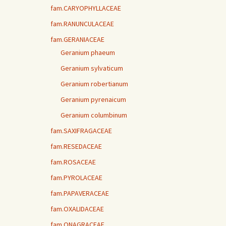
fam.CARYOPHYLLACEAE
fam.RANUNCULACEAE
fam.GERANIACEAE
Geranium phaeum
Geranium sylvaticum
Geranium robertianum
Geranium pyrenaicum
Geranium columbinum
fam.SAXIFRAGACEAE
fam.RESEDACEAE
fam.ROSACEAE
fam.PYROLACEAE
fam.PAPAVERACEAE
fam.OXALIDACEAE
fam.ONAGRACEAE