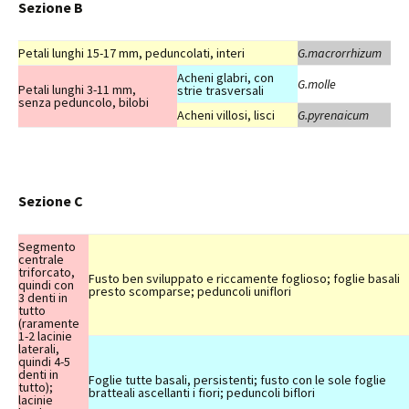
Sezione B
Petali lunghi 15-17 mm, peduncolati, interi
G.macrorrhizum
Acheni glabri, con
G.molle
Petali lunghi 3-11 mm,
strie trasversali
senza peduncolo, bilobi
Acheni villosi, lisci
G.pyrenaicum
Sezione C
Segmento
centrale
triforcato,
Fusto ben sviluppato e riccamente foglioso; foglie basali
quindi con
presto scomparse; peduncoli uniflori
3 denti in
tutto
(raramente
1-2 lacinie
laterali,
quindi 4-5
denti in
Foglie tutte basali, persistenti; fusto con le sole foglie
tutto);
bratteali ascellanti i fiori; peduncoli biflori
lacinie