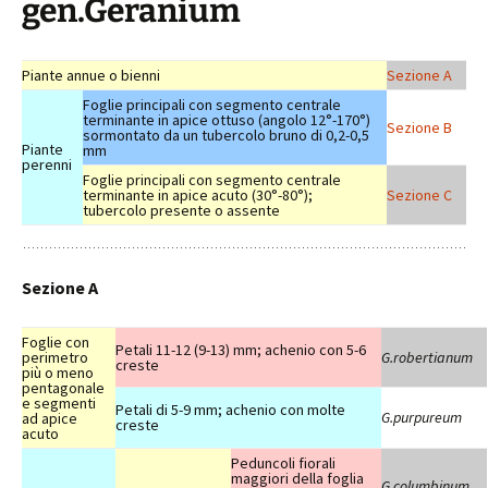
gen.Geranium
Piante annue o bienni
Sezione A
Foglie principali con segmento centrale
terminante in apice ottuso (angolo 12°-170°)
Sezione B
sormontato da un tubercolo bruno di 0,2-0,5
Piante
mm
perenni
Foglie principali con segmento centrale
terminante in apice acuto (30°-80°);
Sezione C
tubercolo presente o assente
Sezione A
Foglie con
Petali 11-12 (9-13) mm; achenio con 5-6
perimetro
G.robertianum
creste
più o meno
pentagonale
e segmenti
Petali di 5-9 mm; achenio con molte
G.purpureum
ad apice
creste
acuto
Peduncoli fiorali
maggiori della foglia
G.columbinum