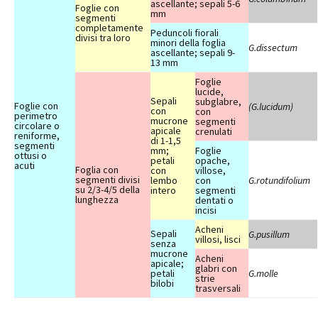
ascellante; sepali 5-6
Foglie con
mm
segmenti
completamente
Peduncoli fiorali
divisi tra loro
minori della foglia
G.dissectum
ascellante; sepali 9-
13 mm
Foglie
lucide,
Sepali
subglabre,
Foglie con
(G.lucidum)
con
con
perimetro
mucrone
segmenti
circolare o
apicale
crenulati
reniforme,
di 1-1,5
segmenti
mm;
Foglie
ottusi o
petali
opache,
acuti
Foglia con
con
villose,
segmenti divisi
lembo
con
G.rotundifolium
su 2/3-4/5 della
intero
segmenti
lunghezza
dentati o
incisi
Acheni
Sepali
G.pusillum
villosi, lisci
senza
mucrone
Acheni
apicale;
glabri con
petali
G.molle
strie
bilobi
trasversali