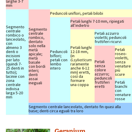
larghe 3-7
mm
Peduncoli uniflori, petali bilobi
Petali lunghi 7-10 mm, ripiegati
all’indietro
Segmento
Segmento
centrale
centrale
Petali azzurro
rombico o
rombico,
violetti; peduncoli
lanceolato,
dentato
fruttiferi ricurvi
con
solo nella
almeno 3
Petali lunghi
Petali
metà
denti o
Peduncoli
12-18 mm,
roseo-
apicale;
incisioni
biflori;
(in
violetti,
metà
per lato
petali con
G.sylvaticum
Petali
senza
basale
(quindi 7-
lembo
raramente
senza
venature
con bordi
25 denti in
intero
anche 6-12
colore
più
interi;
tutto);
mm) eretti,
azzurro;
scure
denti
lacinie con
così da
peduncoli
assai
zona
formare
fruttiferi
Petali
ineguali
centrale
una coppa
eretti
bianchi
indivisa
con
larga 5-20
venature
mm
rosse
Segmento centrale lanceolato, dentato fin quasi alla
base; denti circa eguali tra loro
Geranium