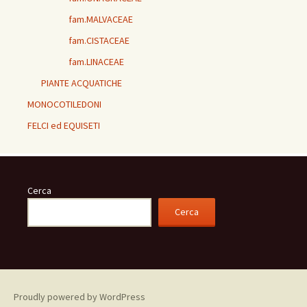
fam.MALVACEAE
fam.CISTACEAE
fam.LINACEAE
PIANTE ACQUATICHE
MONOCOTILEDONI
FELCI ed EQUISETI
Cerca
Cerca
Proudly powered by WordPress