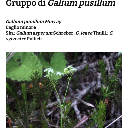
Gruppo di
Galium pusillum
Gallium pumilum Murray
Caglio minore
Sin.:
Galium asperum
Schreber;
G. leave
Thuill.;
G.
sylvestre
Pollich