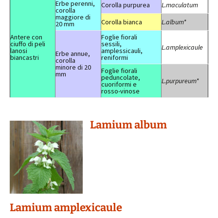
Erbe perenni,
Corolla purpurea
L.maculatum
corolla
maggiore di
Corolla bianca
L.album*
20 mm
Antere con
Foglie fiorali
ciuffo di peli
sessili,
L.amplexicaule
lanosi
amplessicauli,
Erbe annue,
biancastri
reniformi
corolla
minore di 20
Foglie fiorali
mm
peduncolate,
L.purpureum*
cuoriformi e
rosso-vinose
Lamium album
Lamium amplexicaule