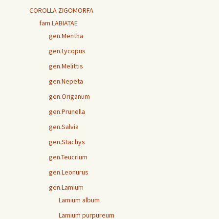
COROLLA ZIGOMORFA
fam.LABIATAE
gen.Mentha
gen.Lycopus
gen.Melittis
gen.Nepeta
gen.Origanum
gen.Prunella
gen.Salvia
gen.Stachys
gen.Teucrium
gen.Leonurus
gen.Lamium
Lamium album
Lamium purpureum