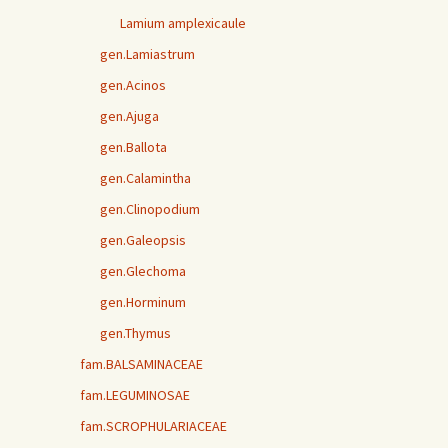
Lamium amplexicaule
gen.Lamiastrum
gen.Acinos
gen.Ajuga
gen.Ballota
gen.Calamintha
gen.Clinopodium
gen.Galeopsis
gen.Glechoma
gen.Horminum
gen.Thymus
fam.BALSAMINACEAE
fam.LEGUMINOSAE
fam.SCROPHULARIACEAE