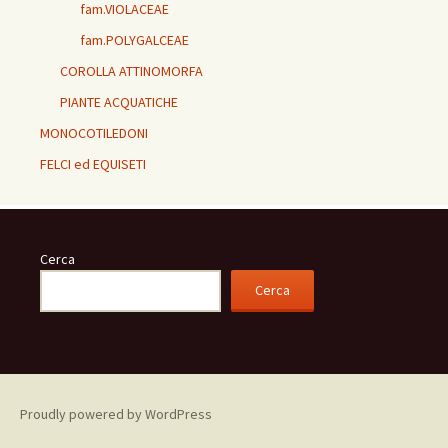
fam.VIOLACEAE
fam.POLYGALCEAE
COROLLA ATTINOMORFA
PIANTE ACQUATICHE
MONOCOTILEDONI
FELCI ed EQUISETI
Cerca
Cerca
Proudly powered by WordPress