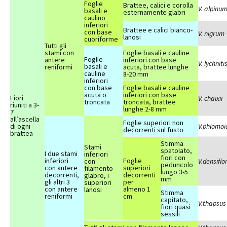
Foglie
Brattee, calici e corolla
V. alpinu
basali e
esternamente glabri
caulino
inferiori
Brattee e calici bianco-
con base
V. nigrum
lanosi
cuoriforme
Tutti gli
stami con
Foglie basali e cauline
Foglie
antere
inferiori con base
V. lychniti
basali e
reniformi
acuta, brattee lunghe
cauline
8-20 mm
inferiori
con base
Foglie basali e cauline
acuta o
inferiori con base
Fiori
V. chaixii
troncata
troncata, brattee
riuniti a 3-
lunghe 2-8 mm
7
all’ascella
Foglie superiori non
di ogni
V.phlomoi
decorrenti sul fusto
brattea
Stimma
Stami
spatolato,
I due stami
inferiori
fiori con
inferiori
Foglie
con
V.densifl
peduncolo
con antere
superiori
filamento
lungo 3-5
decorrenti,
decorrenti
glabro, i
mm
gli altri 3
per
superiori
con antere
almeno 1
lanosi
Stimma
reniformi
cm
capitato,
V.thapsus
fiori quasi
sessili