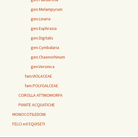
gen.Melampyrum
gen.Linaria
gen.Euphrasia
gen.Digitalis
gen.Cymbalaria
gen.Chaenorhinum
gen.Veronica
fam.VIOLACEAE
fam.POLYGALCEAE
COROLLA ATTINOMORFA
PIANTE ACQUATICHE
MONOCOTILEDONI
FELCI ed EQUISETI