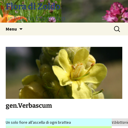
Vai
Flora di Zoldo
al
un erbario fotografico
contenuto
Ricerca
Menu
per:
gen.Verbascum
Un solo fiore all’ascella di ogni brattea
V.blattari