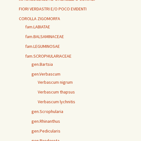
FIORI VERDASTRI E/O POCO EVIDENTI
COROLLA ZIGOMORFA
fam.LABIATAE
fam.BALSAMINACEAE
fam.LEGUMINOSAE
fam.SCROPHULARIACEAE
gen.Bartsia
gen.Verbascum
Verbascum nigrum
Verbascum thapsus
Verbascum lychnitis
gen.Scrophularia
gen.Rhinanthus
gen.Pedicularis
gen.Paederota