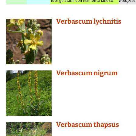
Tutti gli stami con filamento lanoso
V.thapsus
Verbascum lychnitis
Verbascum nigrum
Verbascum thapsus