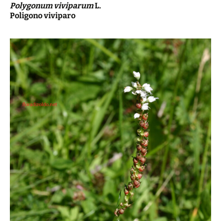
Polygonum viviparum
L.
Poligono viviparo