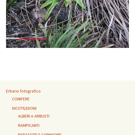
Erbario fotografico
CONIFERE
DICOTILEDONI
ALBERI e ARBUSTI
RAMPICANTI
PARASSITE E CARNIVORE