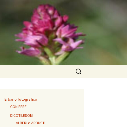
Ricerca
per:
Erbario fotografico
CONIFERE
DICOTILEDONI
ALBERI e ARBUSTI