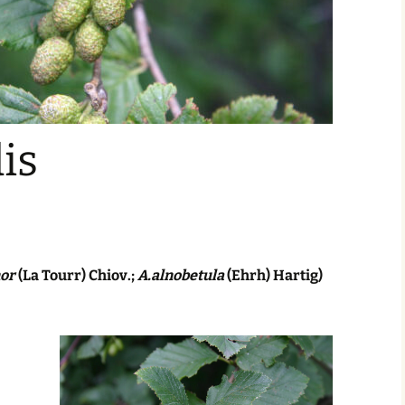
is
or
(La Tourr) Chiov.;
A.alnobetula
(Ehrh) Hartig)