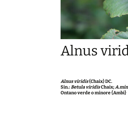
Alnus virid
Alnus viridis
(Chaix) DC.
Sin.:
Betula viridis
Chaix;
A.min
Ontano verde o minore {Ambi}