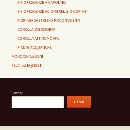
INFIORESCENZE A CAPOLINO
INFIORESCENZE AD OMBRELLE O CORIMBI
FIORI VERDASTRI E/O POCO EVIDENTI
COROLLA ZIGOMORFA
COROLLA ATTINOMORFA
PIANTE ACQUATICHE
MONOCOTILEDONI
FELCI ed EQUISETI
Cerca
Cerca