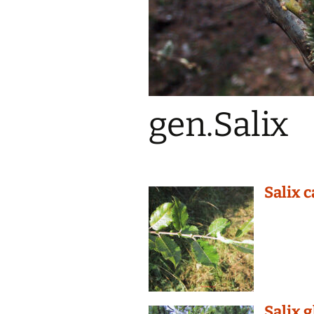
gen.Salix
Salix 
Salix 