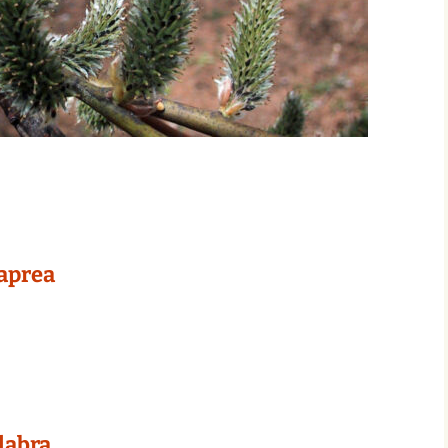
caprea
glabra