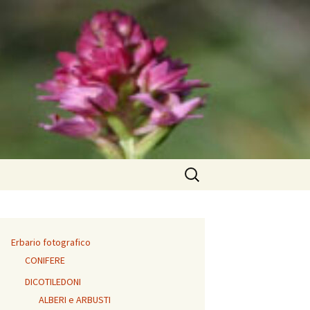
Ricerca
per:
Erbario fotografico
CONIFERE
DICOTILEDONI
ALBERI e ARBUSTI