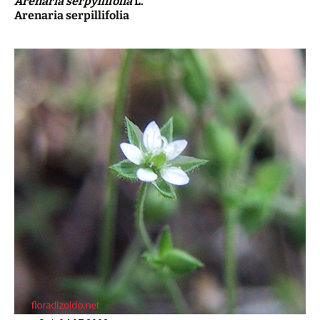
Arenaria serpyllifolia
L.
Arenaria serpillifolia