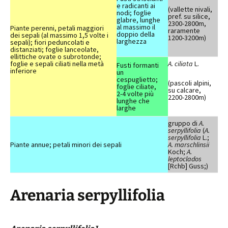
e radicanti ai
(vallette nivali,
nodi; foglie
pref. su silice,
glabre, lunghe
2300-2800m,
al massimo il
Piante perenni, petali maggiori
raramente
doppio della
dei sepali (al massimo 1,5 volte i
1200-3200m)
larghezza
sepali); fiori peduncolati e
distanziati; foglie lanceolate,
ellittiche ovate o subrotonde;
foglie e sepali ciliati nella metà
A. ciliata
L.
Fusti formanti
inferiore
un
cespuglietto;
(pascoli alpini,
foglie ciliate,
su calcare,
2-4 volte più
2200-2800m)
lunghe che
larghe
gruppo di
A.
serpyllifolia
(
A.
serpyllifolia
L.;
Piante annue; petali minori dei sepali
A. marschlinsii
Koch;
A.
leptoclados
[Rchb] Guss;)
Arenaria serpyllifolia