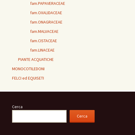
fam.PAPAVERACEAE
fam.OXALIDACEAE
fam.ONAGRACEAE
fam.MALVACEAE
fam.CISTACEAE
fam.LINACEAE
PIANTE ACQUATICHE
MONOCOTILEDONI
FELCI ed EQUISETI
Cerca
Cerca