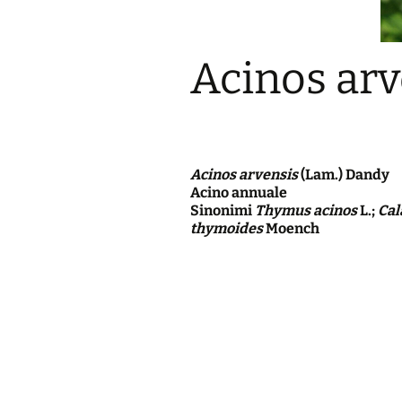
Acinos arv
Acinos arvensis
(Lam.) Dandy
Acino annuale
Sinonimi
Thymus acinos
L.;
Cal
thymoides
Moench