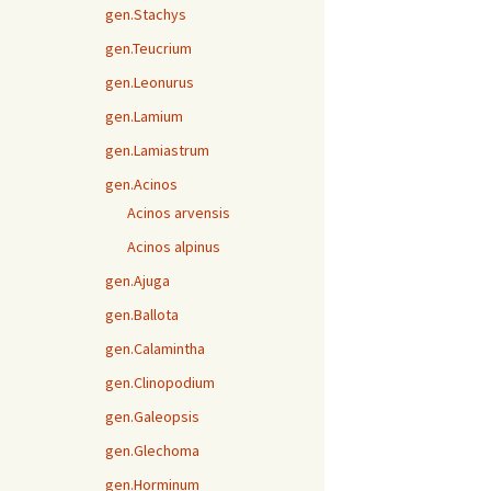
gen.Stachys
gen.Teucrium
gen.Leonurus
gen.Lamium
gen.Lamiastrum
gen.Acinos
Acinos arvensis
Acinos alpinus
gen.Ajuga
gen.Ballota
gen.Calamintha
gen.Clinopodium
gen.Galeopsis
gen.Glechoma
gen.Horminum