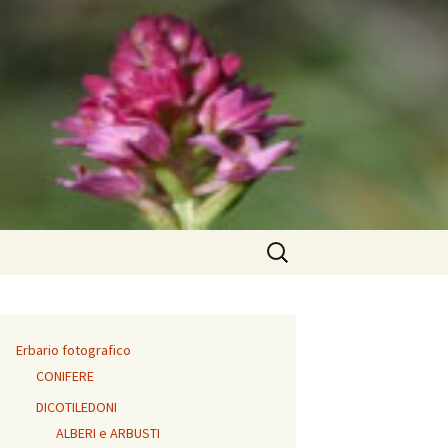
Ricerca
per:
Erbario fotografico
CONIFERE
DICOTILEDONI
ALBERI e ARBUSTI