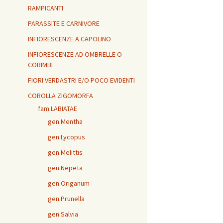
RAMPICANTI
PARASSITE E CARNIVORE
INFIORESCENZE A CAPOLINO
INFIORESCENZE AD OMBRELLE O
CORIMBI
FIORI VERDASTRI E/O POCO EVIDENTI
COROLLA ZIGOMORFA
fam.LABIATAE
gen.Mentha
gen.Lycopus
gen.Melittis
gen.Nepeta
gen.Origanum
gen.Prunella
gen.Salvia