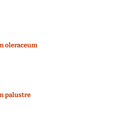
m oleraceum
m palustre