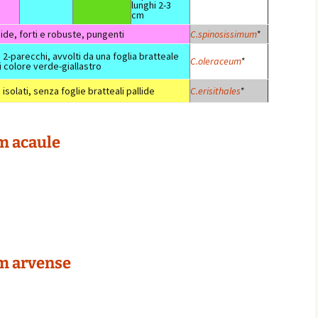
lunghi 2-3
cm
gide, forti e robuste, pungenti
C.spinosissimum
*
 2-parecchi, avvolti da una foglia bratteale
C.oleraceum
*
i colore verde-giallastro
 isolati, senza foglie bratteali pallide
C.erisithales
*
m acaule
m arvense