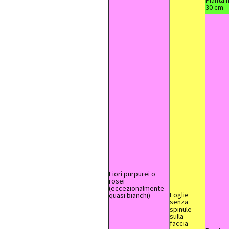
Pianta 
30 cm
Fiori purpurei o
rosei
(eccezionalmente
Foglie
quasi bianchi)
senza
spinule
sulla
faccia