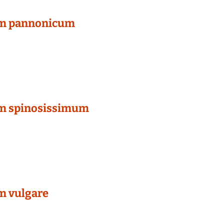
um pannonicum
um spinosissimum
m vulgare