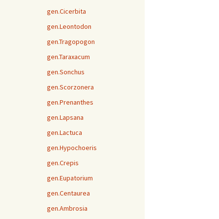
gen.Cicerbita
gen.Leontodon
gen.Tragopogon
gen.Taraxacum
gen.Sonchus
gen.Scorzonera
gen.Prenanthes
gen.Lapsana
gen.Lactuca
gen.Hypochoeris
gen.Crepis
gen.Eupatorium
gen.Centaurea
gen.Ambrosia