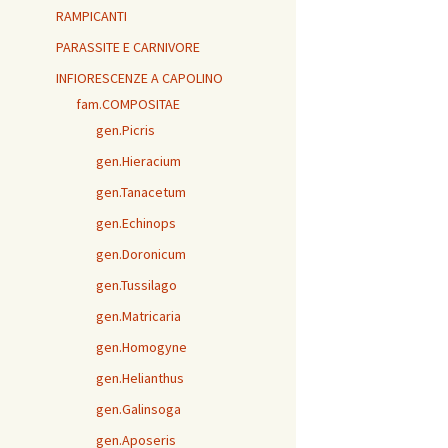
RAMPICANTI
PARASSITE E CARNIVORE
INFIORESCENZE A CAPOLINO
fam.COMPOSITAE
gen.Picris
gen.Hieracium
gen.Tanacetum
gen.Echinops
gen.Doronicum
gen.Tussilago
gen.Matricaria
gen.Homogyne
gen.Helianthus
gen.Galinsoga
gen.Aposeris