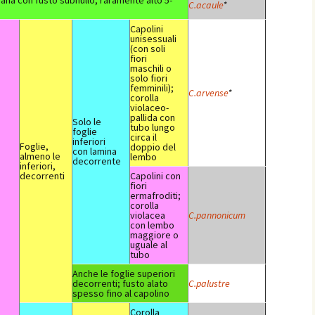
nana con fusto subnullo, raramente alto 5-
C.acaule
*
Capolini
unisessuali
(con soli
fiori
maschili o
solo fiori
femminili);
C.arvense
*
corolla
violaceo-
pallida con
Solo le
tubo lungo
foglie
circa il
inferiori
Foglie,
doppio del
con lamina
almeno le
lembo
decorrente
inferiori,
decorrenti
Capolini con
fiori
ermafroditi;
corolla
violacea
C.pannonicum
con lembo
maggiore o
uguale al
tubo
Anche le foglie superiori
decorrenti; fusto alato
C.palustre
spesso fino al capolino
Corolla