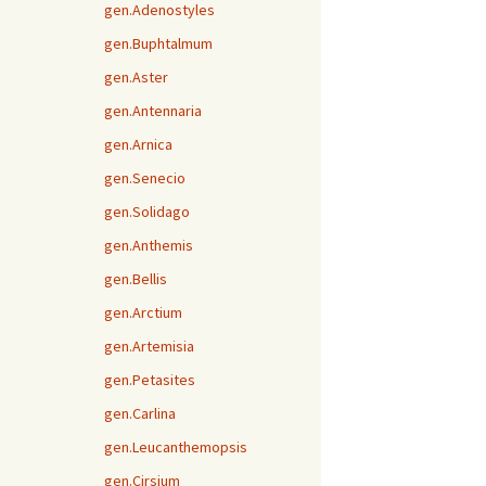
gen.Adenostyles
gen.Buphtalmum
gen.Aster
gen.Antennaria
gen.Arnica
gen.Senecio
gen.Solidago
gen.Anthemis
gen.Bellis
gen.Arctium
gen.Artemisia
gen.Petasites
gen.Carlina
gen.Leucanthemopsis
gen.Cirsium