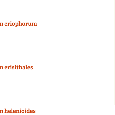
um eriophorum
m erisithales
m helenioides