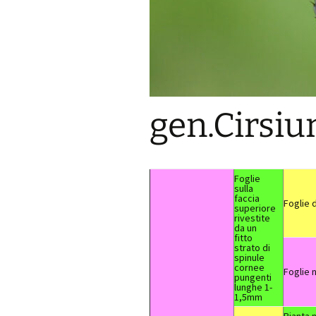
gen.Cirsi
Foglie
sulla
faccia
Foglie 
superiore
rivestite
da un
fitto
strato di
spinule
cornee
Foglie 
pungenti
lunghe 1-
1,5mm