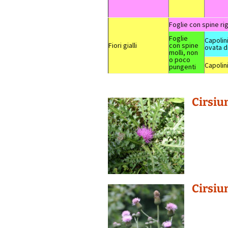
Foglie con spine ri
Foglie
Capolini
Fiori gialli
con spine
ovata d
molli, non
o poco
Capolini
pungenti
Cirsiu
Cirsiu