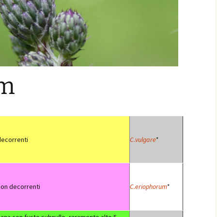
um
decorrenti
C.vulgare
*
non decorrenti
C.eriophorum
*