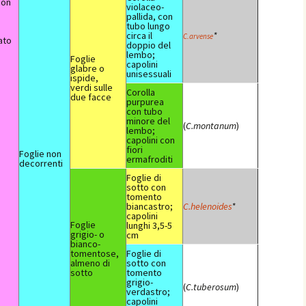
con
violaceo-
pallida, con
tubo lungo
circa il
*
C.arvense
ato
doppio del
lembo;
Foglie
capolini
glabre o
unisessuali
ispide,
verdi sulle
Corolla
due facce
purpurea
con tubo
minore del
(
C.montanum
)
lembo;
capolini con
fiori
Foglie non
ermafroditi
decorrenti
Foglie di
sotto con
tomento
biancastro;
C.helenoides
*
capolini
Foglie
lunghi 3,5-5
grigio- o
cm
bianco-
tomentose,
Foglie di
almeno di
sotto con
sotto
tomento
grigio-
(
C.tuberosum
)
verdastro;
capolini