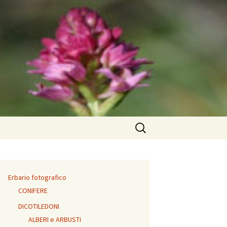
Ricerca
per:
Erbario fotografico
CONIFERE
DICOTILEDONI
ALBERI e ARBUSTI