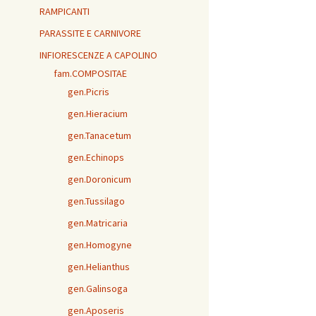
RAMPICANTI
PARASSITE E CARNIVORE
INFIORESCENZE A CAPOLINO
fam.COMPOSITAE
gen.Picris
gen.Hieracium
gen.Tanacetum
gen.Echinops
gen.Doronicum
gen.Tussilago
gen.Matricaria
gen.Homogyne
gen.Helianthus
gen.Galinsoga
gen.Aposeris