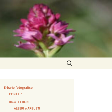
Ricerca
per:
Erbario fotografico
CONIFERE
DICOTILEDONI
ALBERI e ARBUSTI