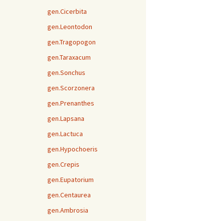
gen.Cicerbita
gen.Leontodon
gen.Tragopogon
gen.Taraxacum
gen.Sonchus
gen.Scorzonera
gen.Prenanthes
gen.Lapsana
gen.Lactuca
gen.Hypochoeris
gen.Crepis
gen.Eupatorium
gen.Centaurea
gen.Ambrosia