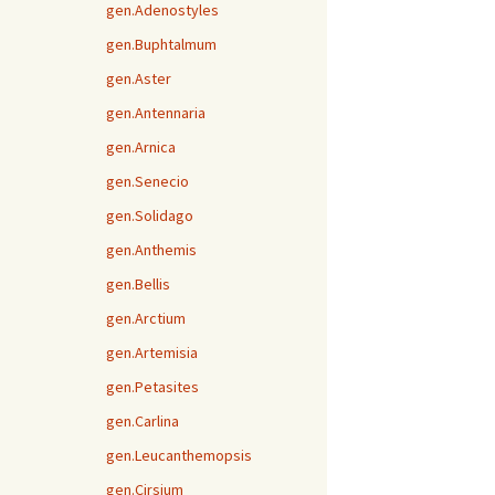
gen.Adenostyles
gen.Buphtalmum
gen.Aster
gen.Antennaria
gen.Arnica
gen.Senecio
gen.Solidago
gen.Anthemis
gen.Bellis
gen.Arctium
gen.Artemisia
gen.Petasites
gen.Carlina
gen.Leucanthemopsis
gen.Cirsium