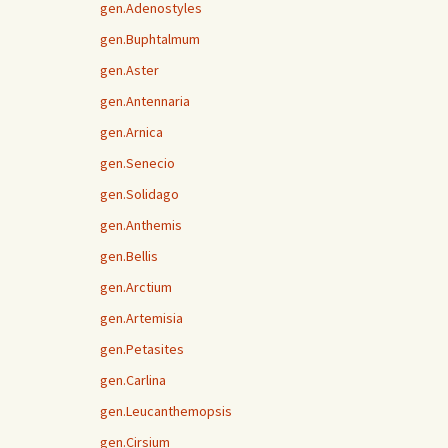
gen.Adenostyles
gen.Buphtalmum
gen.Aster
gen.Antennaria
gen.Arnica
gen.Senecio
gen.Solidago
gen.Anthemis
gen.Bellis
gen.Arctium
gen.Artemisia
gen.Petasites
gen.Carlina
gen.Leucanthemopsis
gen.Cirsium