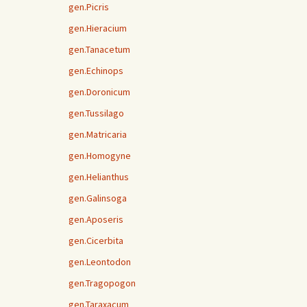
gen.Picris
gen.Hieracium
gen.Tanacetum
gen.Echinops
gen.Doronicum
gen.Tussilago
gen.Matricaria
gen.Homogyne
gen.Helianthus
gen.Galinsoga
gen.Aposeris
gen.Cicerbita
gen.Leontodon
gen.Tragopogon
gen.Taraxacum