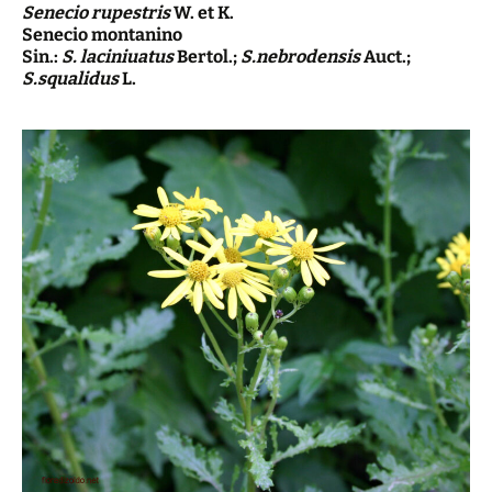
Senecio rupestris
W. et K.
Senecio montanino
Sin.:
S. laciniuatus
Bertol.;
S.nebrodensis
Auct.;
S.squalidus
L.