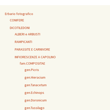
Erbario fotografico
CONIFERE
DICOTILEDONI
ALBERI e ARBUSTI
RAMPICANTI
PARASSITE E CARNIVORE
INFIORESCENZE A CAPOLINO
fam.COMPOSITAE
gen.Picris
gen.Hieracium
gen.Tanacetum
gen.Echinops
gen.Doronicum
gen.Tussilago