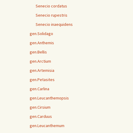
Senecio cordatus
Senecio rupestris
Senecio inaequidens
gen.Solidago
gen.Anthemis
gen.Bellis
gen.Arctium
gen.Artemisia
gen.Petasites
gen.Carlina
gen.Leucanthemopsis
gen.Cirsium
gen.Carduus
gen.Leucanthemum