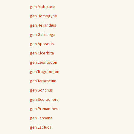
gen.Matricaria
gen.Homogyne
gen.Helianthus
gen.Galinsoga
gen.Aposeris
gen.Cicerbita
gen.Leontodon
gen.Tragopogon
gen.Taraxacum
gen.Sonchus
gen.Scorzonera
gen.Prenanthes
gen.Lapsana
gen.Lactuca