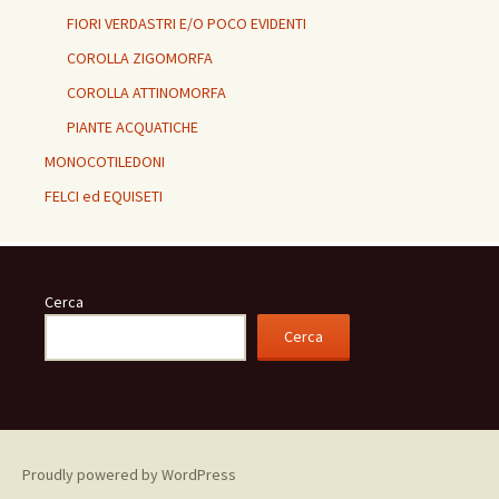
FIORI VERDASTRI E/O POCO EVIDENTI
COROLLA ZIGOMORFA
COROLLA ATTINOMORFA
PIANTE ACQUATICHE
MONOCOTILEDONI
FELCI ed EQUISETI
Cerca
Cerca
Proudly powered by WordPress