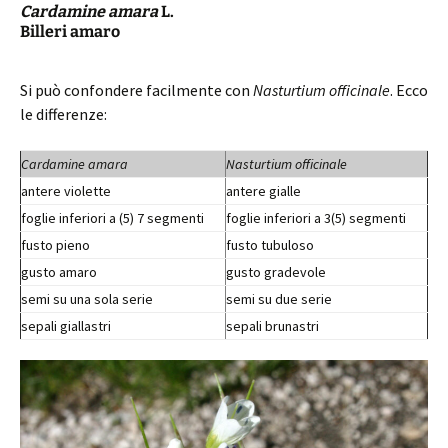
Cardamine amara
L.
Billeri amaro
Si può confondere facilmente con
Nasturtium officinale
. Ecco
le differenze:
Cardamine amara
Nasturtium officinale
antere violette
antere gialle
foglie inferiori a (5) 7 segmenti
foglie inferiori a 3(5) segmenti
fusto pieno
fusto tubuloso
gusto amaro
gusto gradevole
semi su una sola serie
semi su due serie
sepali giallastri
sepali brunastri