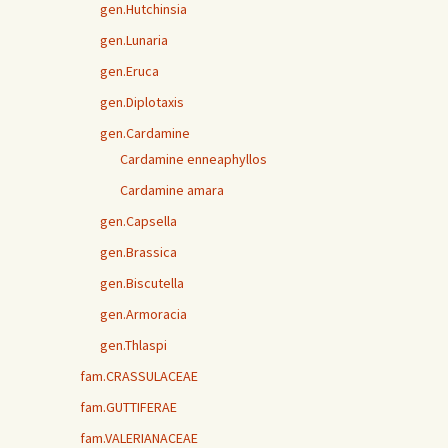
gen.Hutchinsia
gen.Lunaria
gen.Eruca
gen.Diplotaxis
gen.Cardamine
Cardamine enneaphyllos
Cardamine amara
gen.Capsella
gen.Brassica
gen.Biscutella
gen.Armoracia
gen.Thlaspi
fam.CRASSULACEAE
fam.GUTTIFERAE
fam.VALERIANACEAE