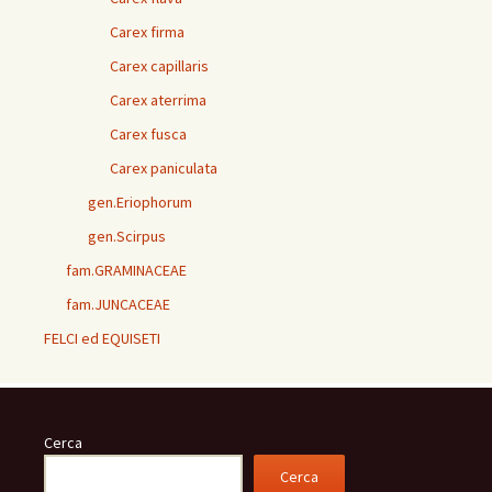
Carex firma
Carex capillaris
Carex aterrima
Carex fusca
Carex paniculata
gen.Eriophorum
gen.Scirpus
fam.GRAMINACEAE
fam.JUNCACEAE
FELCI ed EQUISETI
Cerca
Cerca