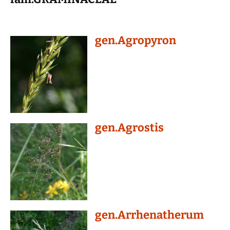
gen.Agropyron
gen.Agrostis
gen.Arrhenatherum