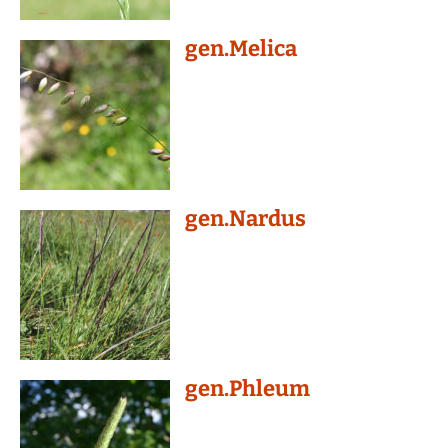
gen.Melica
gen.Nardus
gen.Phleum