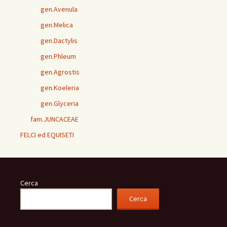
gen.Avenula
gen.Melica
gen.Dactylis
gen.Phleum
gen.Agrostis
gen.Koeleria
gen.Glyceria
fam.JUNCACEAE
FELCI ed EQUISETI
Cerca
Cerca