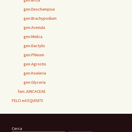
gen.Deschampsia
gen.Brachypodium
gen.Avenula
gen.Melica
gen.Dactylis
gen.Phleum
gen.Agrostis
gen.Koeleria
gen.Glyceria
fam.JUNCACEAE
FELCI ed EQUISETI
Cerca