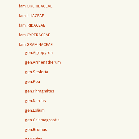
fam.ORCHIDACEAE
fam.LILIACEAE
fam.IRIDACEAE
fam.CYPERACEAE
fam.GRAMINACEAE
gen.Agropyron
gen.Arrhenatherum
gen.Sesleria
gen.Poa
gen.Phragmites
gen.Nardus
gen.Lolium
gen.Calamagrostis
gen.Bromus
gen.Briza