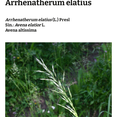
Arrhenatherum elatius
Arrhenatherum elatius
(L.) Presl
Sin.:
Avena elatior
L.
Avena altissima