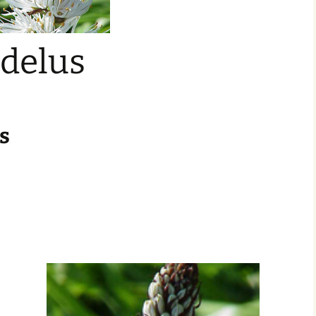
delus
us