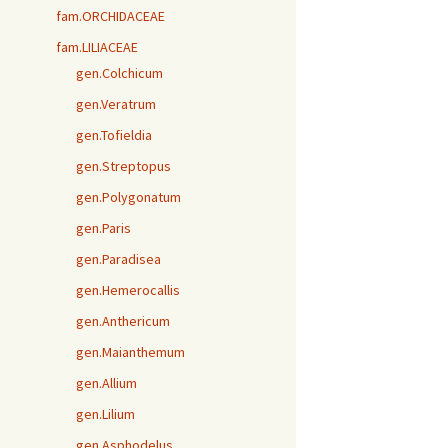
fam.ORCHIDACEAE
fam.LILIACEAE
gen.Colchicum
gen.Veratrum
gen.Tofieldia
gen.Streptopus
gen.Polygonatum
gen.Paris
gen.Paradisea
gen.Hemerocallis
gen.Anthericum
gen.Maianthemum
gen.Allium
gen.Lilium
gen.Asphodelus