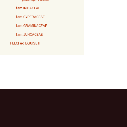
fam.IRIDACEAE
fam.CYPERACEAE
fam.GRAMINACEAE
fam.JUNCACEAE
FELCI ed EQUISETI