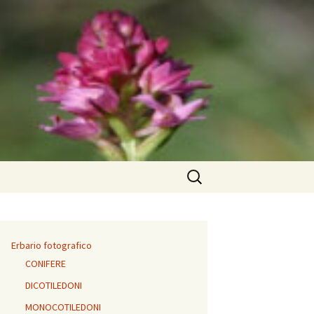
Ricerca
per:
Erbario fotografico
CONIFERE
DICOTILEDONI
MONOCOTILEDONI