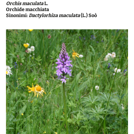
Orchis maculata
L.
Orchide macchiata
Sinonimi:
Dactylorhìza maculata
(L.) Soò