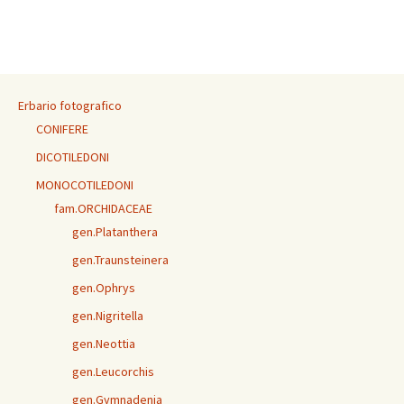
Erbario fotografico
CONIFERE
DICOTILEDONI
MONOCOTILEDONI
fam.ORCHIDACEAE
gen.Platanthera
gen.Traunsteinera
gen.Ophrys
gen.Nigritella
gen.Neottia
gen.Leucorchis
gen.Gymnadenia