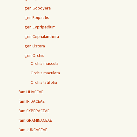
gen.Goodyera
gen.Epipactis
gen.Cypripedium
gen.Cephalanthera
gen.Listera
gen.Orchis
Orchis mascula
Orchis maculata
Orchis latifolia
fam.LILIACEAE
fam.IRIDACEAE
fam.CYPERACEAE
fam.GRAMINACEAE
fam.JUNCACEAE