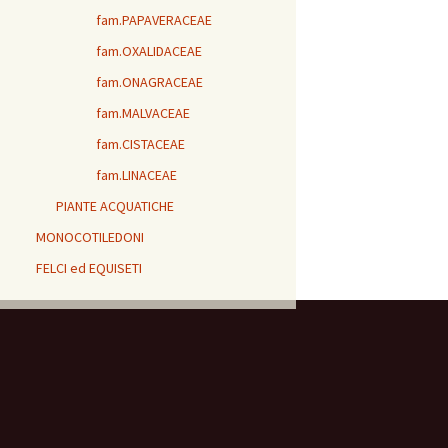
fam.PAPAVERACEAE
fam.OXALIDACEAE
fam.ONAGRACEAE
fam.MALVACEAE
fam.CISTACEAE
fam.LINACEAE
PIANTE ACQUATICHE
MONOCOTILEDONI
FELCI ed EQUISETI