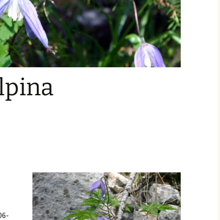
lpina
06-